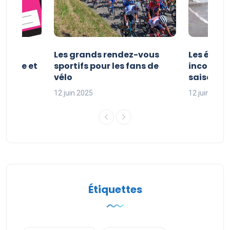
es et
Les grands rendez-vous
Les évén
clisme et
sportifs pour les fans de
incontour
sport
vélo
saison sp
12 juin 2025
12 juin 2025
Étiquettes