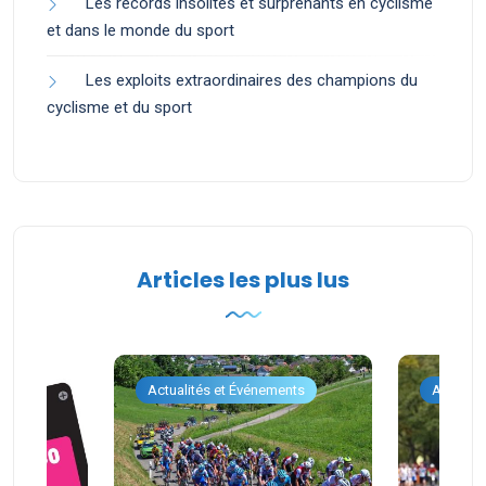
Les records insolites et surprenants en cyclisme
et dans le monde du sport
Les exploits extraordinaires des champions du
cyclisme et du sport
Articles les plus lus
ents
Actualités et Événements
Actualit