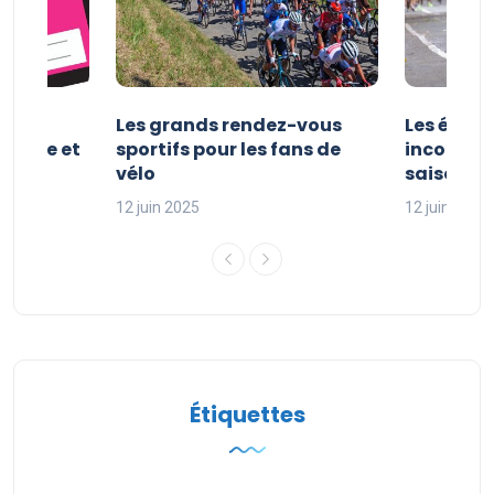
es et
Les grands rendez-vous
Les évén
clisme et
sportifs pour les fans de
incontour
sport
vélo
saison sp
12 juin 2025
12 juin 2025
Étiquettes