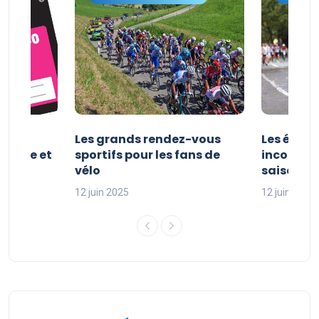
es et
Les grands rendez-vous
Les évén
clisme et
sportifs pour les fans de
incontour
sport
vélo
saison sp
12 juin 2025
12 juin 2025