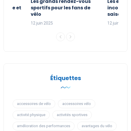
es et
Les grands rendez-vous
Les évén
clisme et
sportifs pour les fans de
incontour
sport
vélo
saison sp
12 juin 2025
12 juin 2025
Étiquettes
accessoires de vélo
accessoires vélo
activité physique
activités sportives
amélioration des performances
avantages du vélo