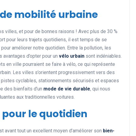
de mobilité urbaine
Actualités et Événements
s villes, et pour de bonnes raisons ! Avec plus de 30 %
t pour leurs trajets quotidiens, il est temps de se
pour améliorer notre quotidien. Entre la pollution, les
es avantages d’opter pour un
vélo urbain
sont indéniables.
 en ville pourraient se faire à vélo, ce qui représente
 urbain. Les villes s’orientent progressivement vers des
x : pistes cyclables, stationnements sécurisés et espaces
ce des bienfaits d’un
mode de vie durable
, qui nous
Les records insolites et
uantes aux traditionnelles voitures.
surprenants en cyclisme et
dans le monde du sport
o pour le quotidien
11 juin 2025
c’est avant tout un excellent moyen d’améliorer son
bien-