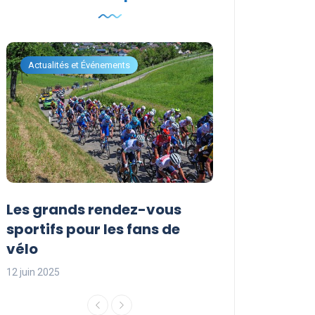
Actualités et Événements
Actualités et Évén
Les grands rendez-vous
Les événemen
sportifs pour les fans de
incontournabl
vélo
saison sporti
12 juin 2025
12 juin 2025