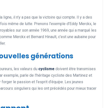
ligne, il n’y a pas que la victoire qui compte. Il y a des
Actualités et Événements
rfois même de lutte. Prenons l’exemple d’Eddy Merckx, le
incroyables sur son année 1969, une année qui a marqué les
 comme Merckx et Bernard Hinault, c’est une aubaine pour
ler.
nouvelles générations
oureurs, les valeurs du
cyclisme
doivent être transmises
Les records insolites et
r exemple, parle de l’héritage cycliste des Martinez et
surprenants en cyclisme et
forger le passion et l’esprit d’équipe. Les jeunes
dans le monde du sport
parcours singuliers qui les ont précédés pour mieux tracer
11 juin 2025