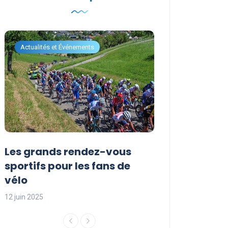
Actualités et Événements
Actualités et Évén
Les grands rendez-vous
Les événemen
sportifs pour les fans de
incontournabl
vélo
saison sporti
12 juin 2025
12 juin 2025