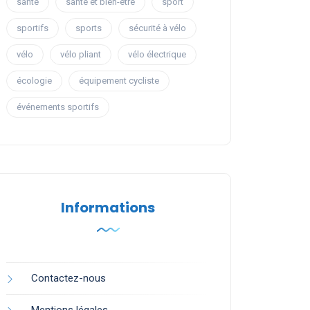
santé
santé et bien-être
sport
sportifs
sports
sécurité à vélo
vélo
vélo pliant
vélo électrique
écologie
équipement cycliste
événements sportifs
Informations
Contactez-nous