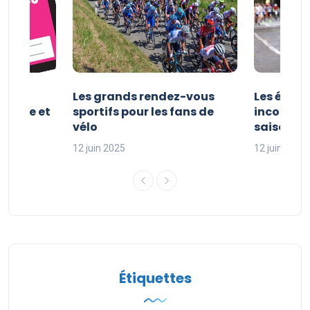
es et
Les grands rendez-vous
Les évén
clisme et
sportifs pour les fans de
incontour
sport
vélo
saison sp
12 juin 2025
12 juin 2025
Étiquettes