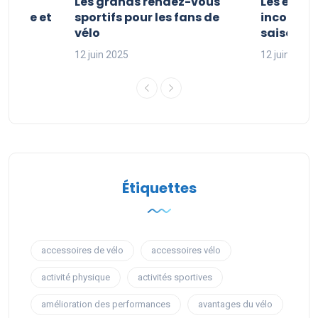
es et
Les grands rendez-vous
Les évén
clisme et
sportifs pour les fans de
incontour
sport
vélo
saison sp
12 juin 2025
12 juin 2025
Étiquettes
accessoires de vélo
accessoires vélo
activité physique
activités sportives
amélioration des performances
avantages du vélo