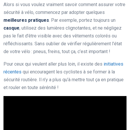
Alors si vous voulez vraiment savoir comment assurer votre
sécurité à vélo, commencez par adopter quelques
meilleures pratiques
. Par exemple, portez toujours un
casque
, utilisez des lumières clignotantes, et ne négligez
pas le fait d’être visible avec des vêtements colorés ou
réfléchissants. Sans oublier de vérifier régulièrement l’état
de votre vélo : pneus, freins, tout ça, c’est important !
Pour ceux qui veulent aller plus loin, il existe des
initiatives
récentes
qui encouragent les cyclistes à se former à la
sécurité routière. Il n’y a plus qu’à mettre tout ça en pratique
et rouler en toute sérénité !