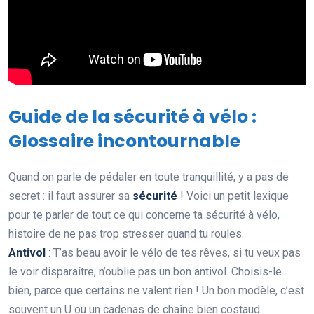
Guide de la sécurité à vélo :
Glossaire incontournable
Quand on parle de pédaler en toute tranquillité, y a pas de
secret : il faut assurer sa
sécurité
! Voici un petit lexique
pour te parler de tout ce qui concerne ta sécurité à vélo,
histoire de ne pas trop stresser quand tu roules.
Antivol
: T’as beau avoir le vélo de tes rêves, si tu veux pas
le voir disparaître, n’oublie pas un bon antivol. Choisis-le
bien, parce que certains ne valent rien ! Un bon modèle, c’est
souvent un U ou un cadenas de chaîne bien costaud.