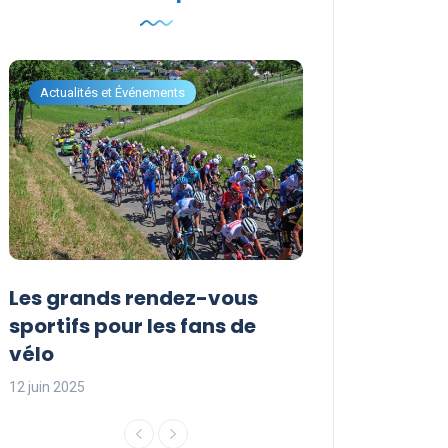
Actualités et Événements
Actualités et Évén
Les grands rendez-vous
Les événemen
sportifs pour les fans de
incontournabl
vélo
saison sporti
12 juin 2025
12 juin 2025