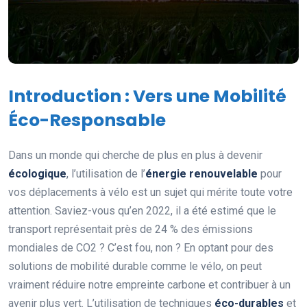
Introduction : Vers une Mobilité
Éco-Responsable
Dans un monde qui cherche de plus en plus à devenir
écologique
, l’utilisation de l’
énergie renouvelable
pour
vos déplacements à vélo est un sujet qui mérite toute votre
attention. Saviez-vous qu’en 2022, il a été estimé que le
transport représentait près de 24 % des émissions
mondiales de CO2 ? C’est fou, non ? En optant pour des
solutions de mobilité durable comme le vélo, on peut
vraiment réduire notre empreinte carbone et contribuer à un
avenir plus vert. L’utilisation de techniques
éco-durables
et