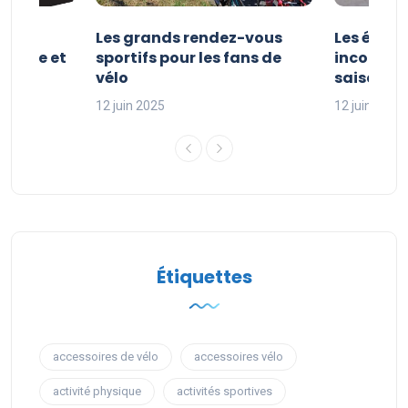
es et
Les grands rendez-vous
Les évén
clisme et
sportifs pour les fans de
incontour
sport
vélo
saison sp
12 juin 2025
12 juin 2025
Étiquettes
accessoires de vélo
accessoires vélo
activité physique
activités sportives