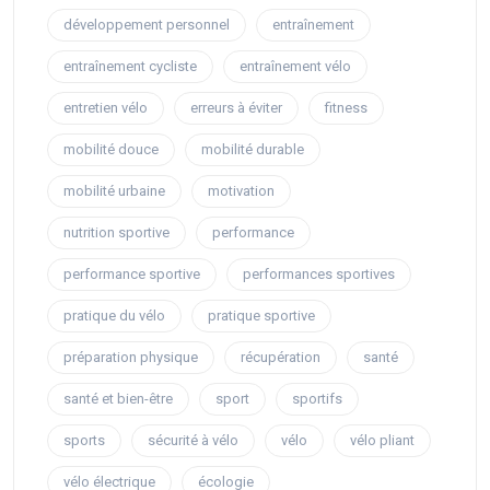
développement personnel
entraînement
entraînement cycliste
entraînement vélo
entretien vélo
erreurs à éviter
fitness
mobilité douce
mobilité durable
mobilité urbaine
motivation
nutrition sportive
performance
performance sportive
performances sportives
pratique du vélo
pratique sportive
préparation physique
récupération
santé
santé et bien-être
sport
sportifs
sports
sécurité à vélo
vélo
vélo pliant
vélo électrique
écologie