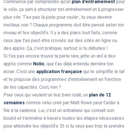
Commence par comprendre qu’un
plan d’entraînement
pour
le vélo, ça sert à structurer ton entraînement et à progresser
plus vite. T’es pas là juste pour rouler ; tu veux devenir
meilleur, non ? Chaque programme doit être pensé selon ton
niveau et tes objectifs. Il y a des plans tout faits, comme
ceux que t’as peut-être croisés sur des sites en ligne ou
des applis. Ça, c’est pratique, surtout si tu débutes !
Si t’as pas encore trouvé ta perle rare, jette un œil à des
applis comme
Nolio
, que t’as déjà entendu derrière ton
écran. C’est une
application française
qui te simplifie le taf
et te propose des programmes d’entraînement en fonction
de tes capacités. Cool, non ?
Pour ceux qui veulent un truc bien rodé, un
plan de 12
semaines
comme celui créé par Matt Rowe peut t’aider à
file à ta cadence. Lui, c’est un entraîneur qui connaît son
boulot et t’emmène à travers toutes les étapes nécessaires
pour atteindre tes objectifs. Et si tu veux pas trop te prendre