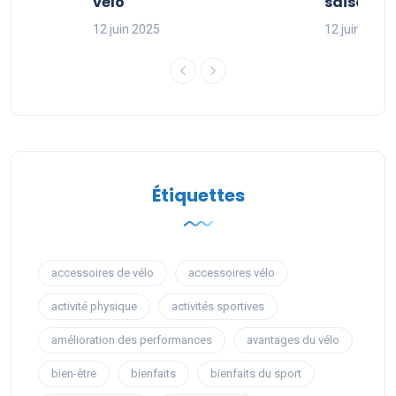
sport
vélo
saison sp
12 juin 2025
12 juin 2025
Étiquettes
accessoires de vélo
accessoires vélo
activité physique
activités sportives
amélioration des performances
avantages du vélo
bien-être
bienfaits
bienfaits du sport