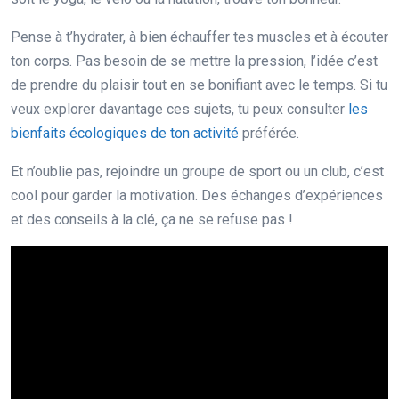
Pense à t’hydrater, à bien échauffer tes muscles et à écouter
ton corps. Pas besoin de se mettre la pression, l’idée c’est
de prendre du plaisir tout en se bonifiant avec le temps. Si tu
veux explorer davantage ces sujets, tu peux consulter
les
bienfaits écologiques de ton activité
préférée.
Et n’oublie pas, rejoindre un groupe de sport ou un club, c’est
cool pour garder la motivation. Des échanges d’expériences
et des conseils à la clé, ça ne se refuse pas !