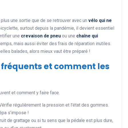
e plus une sortie que de se retrouver avec un
vélo qui ne
Actualités et Événements
bicyclette, surtout depuis la pandémie, il devient essentiel
ntifier une
crevaison de pneu
ou une
chaîne qui
emps, mais aussi éviter des frais de réparation inutiles.
elles balades, alors mieux vaut être préparé !
s fréquents et comment les
Les records insolites et
surprenants en cyclisme et
ouvent et comment y faire face.
dans le monde du sport
 Vérifie régulièrement la pression et l’état des gommes.
11 juin 2025
répa s’impose !
ruit de grattage ou si tu sens que la pédale est plus dure,