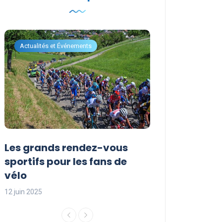
Actualités et Événements
Actualités et Évén
Les grands rendez-vous
Les événemen
sportifs pour les fans de
incontournabl
vélo
saison sporti
12 juin 2025
12 juin 2025