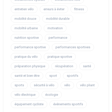
entretien vélo
erreurs à éviter
fitness
mobilité douce
mobilité durable
mobilité urbaine
motivation
nutrition sportive
performance
performance sportive
performances sportives
pratique du vélo
pratique sportive
préparation physique
récupération
santé
santé et bien-être
sport
sportifs
sports
sécurité à vélo
vélo
vélo pliant
vélo électrique
écologie
équipement cycliste
événements sportifs