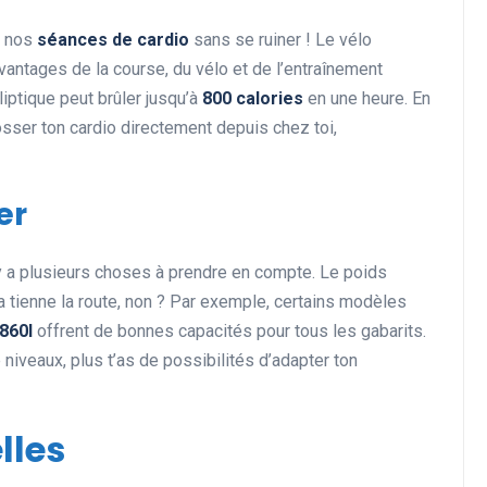
r nos
séances de cardio
sans se ruiner ! Le vélo
 avantages de la course, du vélo et de l’entraînement
liptique peut brûler jusqu’à
800 calories
en une heure. En
Actualités et Événements
 bosser ton cardio directement depuis chez toi,
er
l y a plusieurs choses à prendre en compte. Le poids
a tienne la route, non ? Par exemple, certains modèles
Les records insolites et
860I
offrent de bonnes capacités pour tous les gabarits.
surprenants en cyclisme et
e niveaux, plus t’as de possibilités d’adapter ton
dans le monde du sport
11 juin 2025
lles