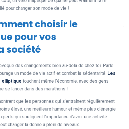
re côté, un vélo elliptique de qualité peut vraiment faire
llié pour changer son mode de vie !
omment choisir le
ique pour vos
a société
provoque des changements bien au-delà de chez toi. Parle
ncourage un mode de vie actif et combat la sédentarité.
Les
elliptique
touchent même l’économie, avec des gens
ême se lancer dans des marathons !
montrent que les personnes qui s’entraînent régulièrement
moins élevé, une meilleure humeur et même plus d’énergie
perts qui soulignent l’importance d’avoir une activité
 peut changer la donne à plein de niveaux.