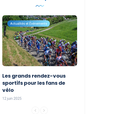
Actualités et Événements
Actualités et Évén
Les grands rendez-vous
Les événemen
sportifs pour les fans de
incontournabl
vélo
saison sporti
12 juin 2025
12 juin 2025