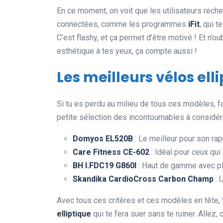
En ce moment, on voit que les utilisateurs rech
connectées, comme les programmes
iFit
, qui 
C’est flashy, et ça permet d’être motivé ! Et n’oub
esthétique à tes yeux, ça compte aussi !
Les meilleurs vélos ell
Si tu es perdu au milieu de tous ces modèles, f
petite sélection des incontournables à considér
Domyos EL520B
: Le meilleur pour son rapp
Care Fitness CE-602
: Idéal pour ceux qu
BH I.FDC19 G860I
: Haut de gamme avec ple
Skandika CardioCross Carbon Champ
: 
Avec tous ces critères et ces modèles en tête,
elliptique
qui te fera suer sans te ruiner. Allez,