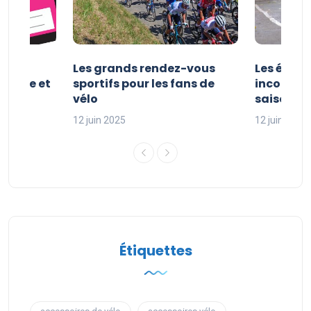
es et
Les grands rendez-vous
Les évén
clisme et
sportifs pour les fans de
incontour
sport
vélo
saison sp
12 juin 2025
12 juin 2025
Étiquettes