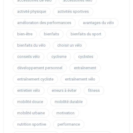
accessoires de vélo
accessoires vélo
activité physique
activités sportives
amélioration des performances
avantages du vélo
bien-être
bienfaits
bienfaits du sport
bienfaits du vélo
choisir un vélo
conseils vélo
cyclisme
cyclistes
développement personnel
entraînement
entraînement cycliste
entraînement vélo
entretien vélo
erreurs à éviter
fitness
mobilité douce
mobilité durable
mobilité urbaine
motivation
nutrition sportive
performance