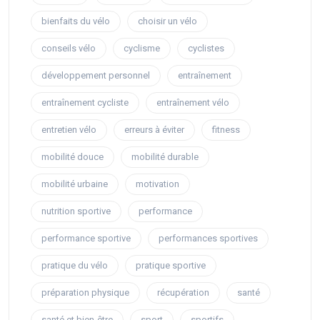
bienfaits du vélo
choisir un vélo
conseils vélo
cyclisme
cyclistes
développement personnel
entraînement
entraînement cycliste
entraînement vélo
entretien vélo
erreurs à éviter
fitness
mobilité douce
mobilité durable
mobilité urbaine
motivation
nutrition sportive
performance
performance sportive
performances sportives
pratique du vélo
pratique sportive
préparation physique
récupération
santé
santé et bien-être
sport
sportifs