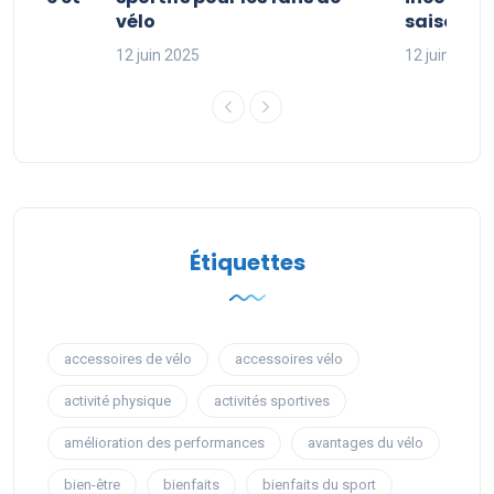
sport
vélo
saison sp
12 juin 2025
12 juin 2025
Étiquettes
accessoires de vélo
accessoires vélo
activité physique
activités sportives
amélioration des performances
avantages du vélo
bien-être
bienfaits
bienfaits du sport