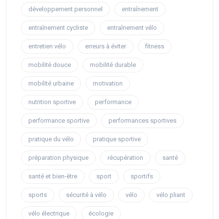
développement personnel
entraînement
entraînement cycliste
entraînement vélo
entretien vélo
erreurs à éviter
fitness
mobilité douce
mobilité durable
mobilité urbaine
motivation
nutrition sportive
performance
performance sportive
performances sportives
pratique du vélo
pratique sportive
préparation physique
récupération
santé
santé et bien-être
sport
sportifs
sports
sécurité à vélo
vélo
vélo pliant
vélo électrique
écologie