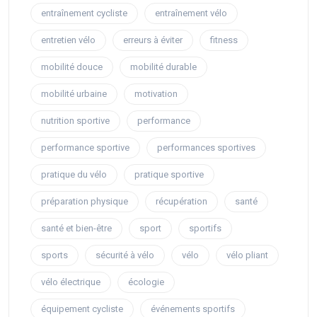
entraînement cycliste
entraînement vélo
entretien vélo
erreurs à éviter
fitness
mobilité douce
mobilité durable
mobilité urbaine
motivation
nutrition sportive
performance
performance sportive
performances sportives
pratique du vélo
pratique sportive
préparation physique
récupération
santé
santé et bien-être
sport
sportifs
sports
sécurité à vélo
vélo
vélo pliant
vélo électrique
écologie
équipement cycliste
événements sportifs