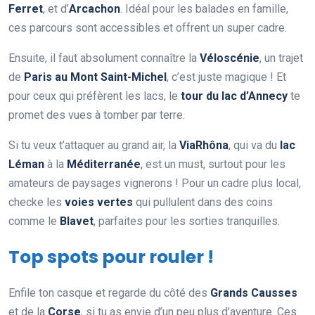
Ferret
, et d’
Arcachon
. Idéal pour les balades en famille,
ces parcours sont accessibles et offrent un super cadre.
Ensuite, il faut absolument connaître la
Véloscénie
, un trajet
de
Paris au Mont Saint-Michel
, c’est juste magique ! Et
pour ceux qui préfèrent les lacs, le
tour du lac d’Annecy
te
promet des vues à tomber par terre.
Si tu veux t’attaquer au grand air, la
ViaRhôna
, qui va du
lac
Léman
à la
Méditerranée
, est un must, surtout pour les
amateurs de paysages vignerons ! Pour un cadre plus local,
checke les
voies vertes
qui pullulent dans des coins
comme le
Blavet
, parfaites pour les sorties tranquilles.
Top spots pour rouler !
Enfile ton casque et regarde du côté des
Grands Causses
et de la
Corse
, si tu as envie d’un peu plus d’aventure. Ces