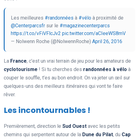
Les meilleures
#randonnées
à
#vélo
à proximité de
@Centerparcsfr
sur le
#magazinecenterparcs
https://t.co/vFiVFlcJv2
pic.twitter.com/aCIeeWS8mV
— Nolwenn Roche (@NolwennRoche)
April 26, 2016
La
France
, c’est un vrai terrain de jeu pour les amateurs de
cyclotourisme
! Si tu cherches des
randonnées à vélo
à
couper le souffle, t’es au bon endroit. On va jeter un œil sur
quelques-uns des meilleurs itinéraires qui vont te faire
rêver.
Les incontournables !
Premièrement, direction le
Sud Ouest
avec les petits
chemins qui serpentent autour de la
Dune du Pilat
, du
Cap