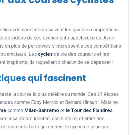
Actualités et Événements
illions de spectateurs suivent les grandes compétitions,
 et de vidéos de ces événements spectaculaires. Avec
 en plus de personnes s’intéressent à ces compétitions
s ou amateurs. Les
cycles
de vie des coureurs et les
t inspirants, ils rappellent à chacun de se dépasser !
ques qui fascinent
Les records insolites et
nteste la course la plus célèbre au monde. Ces 21 étapes
surprenants en cyclisme et
égendes comme Eddy Merckx et Bernard Hinault ! Mais ne
dans le monde du sport
sme
comme
Milan-Sanremo
et
le Tour des Flandres
11 juin 2025
s a sa propre identité, son histoire, et attire des
es moments forts qui rendent le cyclisme si unique.