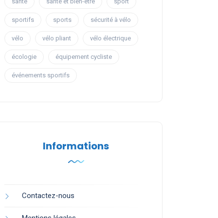
santé
santé et bien-être
sport
sportifs
sports
sécurité à vélo
vélo
vélo pliant
vélo électrique
écologie
équipement cycliste
événements sportifs
Informations
Contactez-nous