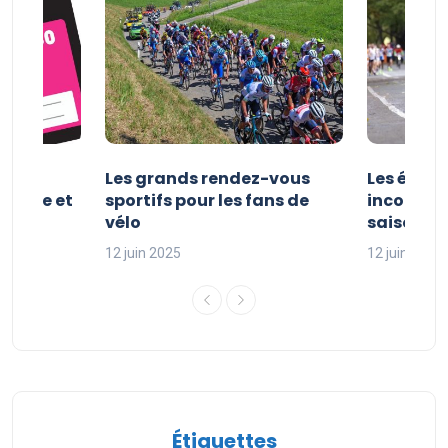
es et
Les grands rendez-vous
Les évén
clisme et
sportifs pour les fans de
incontour
sport
vélo
saison sp
12 juin 2025
12 juin 2025
Étiquettes