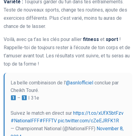
Variété :
Toujours garder du fun dans tes entraînements.
Teste de nouveaux sports, change tes routines, ajoute des
exercices différents. Plus c’est varié, moins tu auras de
chance de te lasser.
Voilà, avec ça t’as les clés pour allier
fitness
et
sport
!
Rappelle-toi de toujours rester à l’écoute de ton corps et de
t’amuser avant tout. Les résultats vont suivre, et tu seras au
top de ta forme !
La belle combinaison de l'
@asnlofficiel
conclue par
Cheikh Touré.
–
I 31e
Suivez le match en direct sur
https://t.co/xUfX5btFzv
#NationalFFF
#FFFTV
pic.twitter.com/cZeEJRFK1R
— Championnat National (@NationalFFF)
November 8,