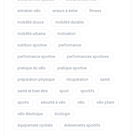
entretien vélo
erreurs à éviter
fitness
mobilité douce
mobilité durable
mobilité urbaine
motivation
nutrition sportive
performance
performance sportive
performances sportives
pratique du vélo
pratique sportive
préparation physique
récupération
santé
santé et bien-être
sport
sportifs
sports
sécurité à vélo
vélo
vélo pliant
vélo électrique
écologie
équipement cycliste
événements sportifs