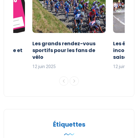
es et
Les grands rendez-vous
Les évén
clisme et
sportifs pour les fans de
incontour
sport
vélo
saison sp
12 juin 2025
12 juin 2025
Étiquettes