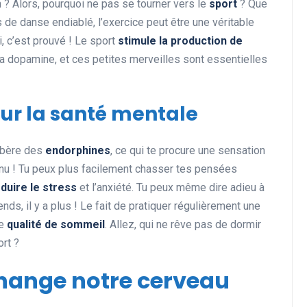
n ? Alors, pourquoi ne pas se tourner vers le
sport
? Que
s de danse endiablé, l’exercice peut être une véritable
i, c’est prouvé ! Le sport
stimule la production de
a dopamine, et ces petites merveilles sont essentielles
Actualités et Événements
sur la santé mentale
libère des
endorphines
, ce qui te procure une sensation
n nu ! Tu peux plus facilement chasser tes pensées
duire le stress
et l’anxiété. Tu peux même dire adieu à
Les records insolites et
s, il y a plus ! Le fait de pratiquer régulièrement une
surprenants en cyclisme et
ne
qualité de sommeil
. Allez, qui ne rêve pas de dormir
dans le monde du sport
rt ?
11 juin 2025
hange notre cerveau