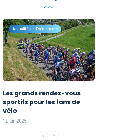
Actualités et Événements
Actualités et Évén
Les grands rendez-vous
Les événemen
sportifs pour les fans de
incontournabl
vélo
saison sporti
12 juin 2025
12 juin 2025