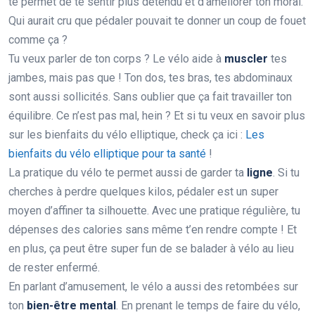
te permet de te sentir plus détendu et d’améliorer ton moral.
Qui aurait cru que pédaler pouvait te donner un coup de fouet
comme ça ?
Tu veux parler de ton corps ? Le vélo aide à
muscler
tes
jambes, mais pas que ! Ton dos, tes bras, tes abdominaux
sont aussi sollicités. Sans oublier que ça fait travailler ton
équilibre. Ce n’est pas mal, hein ? Et si tu veux en savoir plus
sur les bienfaits du vélo elliptique, check ça ici :
Les
bienfaits du vélo elliptique pour ta santé
!
La pratique du vélo te permet aussi de garder ta
ligne
. Si tu
cherches à perdre quelques kilos, pédaler est un super
moyen d’affiner ta silhouette. Avec une pratique régulière, tu
dépenses des calories sans même t’en rendre compte ! Et
en plus, ça peut être super fun de se balader à vélo au lieu
de rester enfermé.
En parlant d’amusement, le vélo a aussi des retombées sur
ton
bien-être mental
. En prenant le temps de faire du vélo,