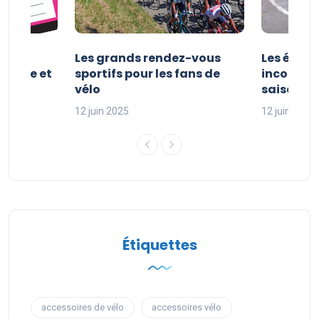
es et
Les grands rendez-vous
Les évén
clisme et
sportifs pour les fans de
incontour
sport
vélo
saison sp
12 juin 2025
12 juin 2025
Étiquettes
accessoires de vélo
accessoires vélo