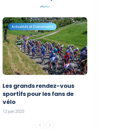
Actualités et Événements
Actualités et Évén
Les grands rendez-vous
Les événemen
sportifs pour les fans de
incontournabl
vélo
saison sporti
12 juin 2025
12 juin 2025