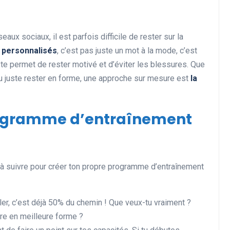
ux sociaux, il est parfois difficile de rester sur la
Actualités et Événements
 personnalisés
, c’est pas juste un mot à la mode, c’est
te permet de rester motivé et d’éviter les blessures. Que
ou juste rester en forme, une approche sur mesure est
la
rogramme d’entraînement
Les records insolites et
surprenants en cyclisme et
es à suivre pour créer ton propre programme d’entraînement
dans le monde du sport
11 juin 2025
ler, c’est déjà 50% du chemin ! Que veux-tu vraiment ?
re en meilleure forme ?