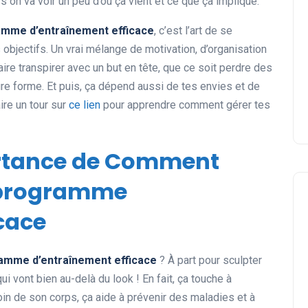
s on va voir un peu d’où ça vient et ce que ça implique.
mme d’entraînement efficace
, c’est l’art de se
 objectifs. Un vrai mélange de motivation, d’organisation
aire transpirer avec un but en tête, que ce soit perdre des
ure forme. Et puis, ça dépend aussi de tes envies et de
ire un tour sur
ce lien
pour apprendre comment gérer tes
portance de Comment
 programme
cace
amme d’entraînement efficace
? À part pour sculpter
i vont bien au-delà du look ! En fait, ça touche à
soin de son corps, ça aide à prévenir des maladies et à