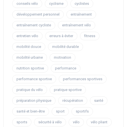
conseils vélo
cyclisme
cyclistes
développement personnel
entraînement
entraînement cycliste
entraînement vélo
entretien vélo
erreurs à éviter
fitness
mobilité douce
mobilité durable
mobilité urbaine
motivation
nutrition sportive
performance
performance sportive
performances sportives
pratique du vélo
pratique sportive
préparation physique
récupération
santé
santé et bien-être
sport
sportifs
sports
sécurité à vélo
vélo
vélo pliant