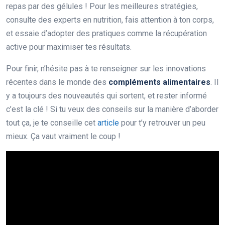
repas par des gélules ! Pour les meilleures stratégies,
consulte des experts en nutrition, fais attention à ton corps,
et essaie d’adopter des pratiques comme la récupération
active pour maximiser tes résultats.
Pour finir, n’hésite pas à te renseigner sur les innovations
récentes dans le monde des
compléments alimentaires
. Il
y a toujours des nouveautés qui sortent, et rester informé
c’est la clé ! Si tu veux des conseils sur la manière d’aborder
tout ça, je te conseille cet
article
pour t’y retrouver un peu
mieux. Ça vaut vraiment le coup !