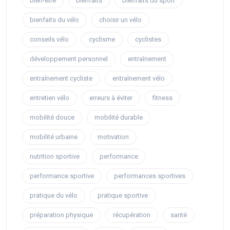
bien-être
bienfaits
bienfaits du sport
bienfaits du vélo
choisir un vélo
conseils vélo
cyclisme
cyclistes
développement personnel
entraînement
entraînement cycliste
entraînement vélo
entretien vélo
erreurs à éviter
fitness
mobilité douce
mobilité durable
mobilité urbaine
motivation
nutrition sportive
performance
performance sportive
performances sportives
pratique du vélo
pratique sportive
préparation physique
récupération
santé