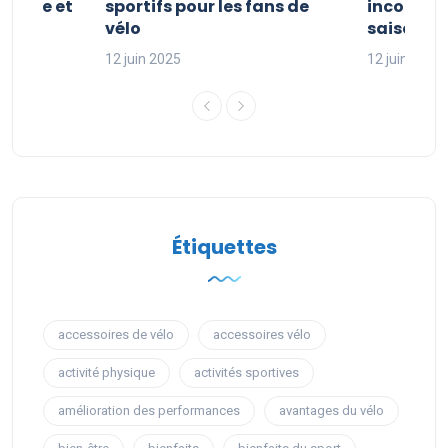
clisme et
sportifs pour les fans de
incontour
sport
vélo
saison sp
12 juin 2025
12 juin 2025
Étiquettes
accessoires de vélo
accessoires vélo
activité physique
activités sportives
amélioration des performances
avantages du vélo