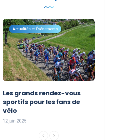
Actualités et Événements
Actualités et Évén
Les grands rendez-vous
Les événemen
sportifs pour les fans de
incontournabl
vélo
saison sporti
12 juin 2025
12 juin 2025