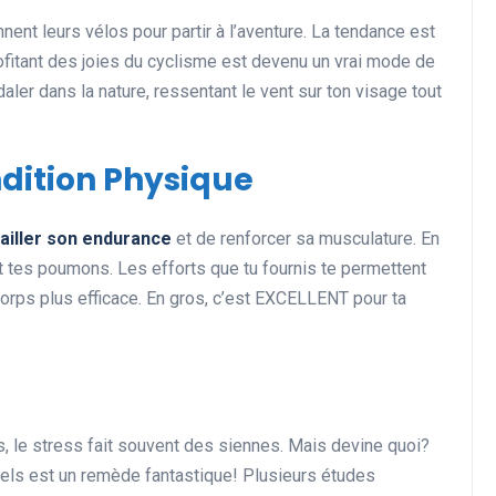
ent leurs vélos pour partir à l’aventure. La tendance est
rofitant des joies du cyclisme est devenu un vrai mode de
édaler dans la nature, ressentant le vent sur ton visage tout
Actualités et Événements
ndition Physique
ailler son endurance
et de renforcer sa musculature. En
et tes poumons. Les efforts que tu fournis te permettent
 corps plus efficace. En gros, c’est EXCELLENT pour ta
Les records insolites et
surprenants en cyclisme et
dans le monde du sport
11 juin 2025
ns, le stress fait souvent des siennes. Mais devine quoi?
rels est un remède fantastique! Plusieurs études