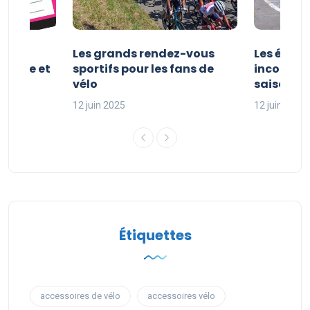
es et
Les grands rendez-vous
Les évén
clisme et
sportifs pour les fans de
incontour
sport
vélo
saison sp
12 juin 2025
12 juin 2025
Étiquettes
accessoires de vélo
accessoires vélo