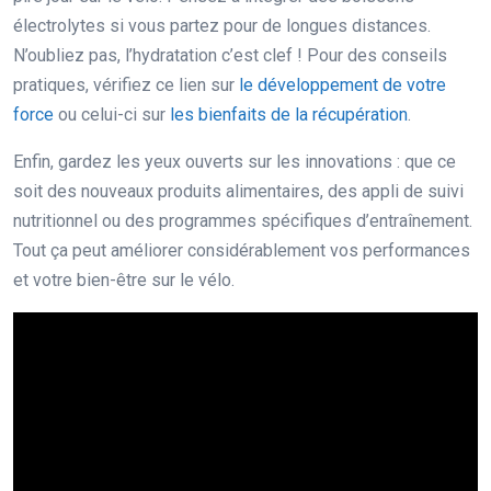
électrolytes si vous partez pour de longues distances.
N’oubliez pas, l’hydratation c’est clef ! Pour des conseils
pratiques, vérifiez ce lien sur
le développement de votre
force
ou celui-ci sur
les bienfaits de la récupération
.
Enfin, gardez les yeux ouverts sur les innovations : que ce
soit des nouveaux produits alimentaires, des appli de suivi
nutritionnel ou des programmes spécifiques d’entraînement.
Tout ça peut améliorer considérablement vos performances
et votre bien-être sur le vélo.