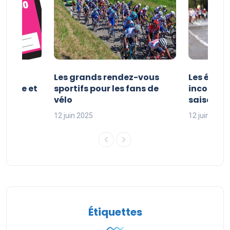
es et
Les grands rendez-vous
Les évén
clisme et
sportifs pour les fans de
incontour
sport
vélo
saison sp
12 juin 2025
12 juin 2025
Étiquettes