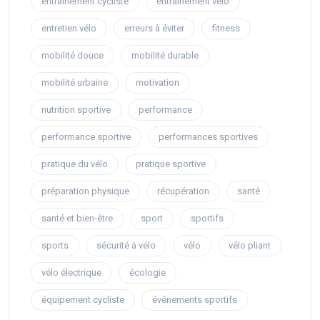
entraînement cycliste
entraînement vélo
entretien vélo
erreurs à éviter
fitness
mobilité douce
mobilité durable
mobilité urbaine
motivation
nutrition sportive
performance
performance sportive
performances sportives
pratique du vélo
pratique sportive
préparation physique
récupération
santé
santé et bien-être
sport
sportifs
sports
sécurité à vélo
vélo
vélo pliant
vélo électrique
écologie
équipement cycliste
événements sportifs