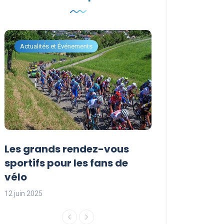
Actualités et Événements
Actualités et Évén
Les grands rendez-vous
Les événemen
sportifs pour les fans de
incontournabl
vélo
saison sporti
12 juin 2025
12 juin 2025