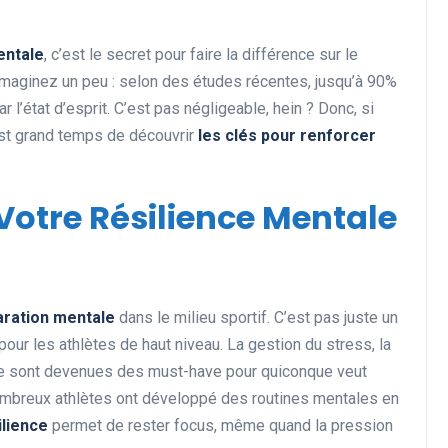
entale
, c’est le secret pour faire la différence sur le
 Imaginez un peu : selon des études récentes, jusqu’à 90%
Actualités et Événements
l’état d’esprit. C’est pas négligeable, hein ? Donc, si
est grand temps de découvrir
les clés pour renforcer
Votre Résilience Mentale
Les records insolites et
aration mentale
dans le milieu sportif. C’est pas juste un
surprenants en cyclisme et
pour les athlètes de haut niveau. La gestion du stress, la
dans le monde du sport
tive sont devenues des must-have pour quiconque veut
11 juin 2025
mbreux athlètes ont développé des routines mentales en
ilience
permet de rester focus, même quand la pression