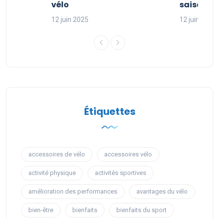
sport
vélo
saison sp
12 juin 2025
12 juin 2025
Étiquettes
accessoires de vélo
accessoires vélo
activité physique
activités sportives
amélioration des performances
avantages du vélo
bien-être
bienfaits
bienfaits du sport