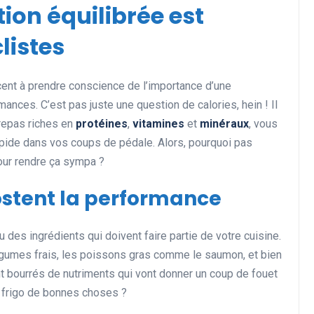
ion équilibrée est
listes
Actualités et Événements
nt à prendre conscience de l’importance d’une
ances. C’est pas juste une question de calories, hein ! Il
 repas riches en
protéines
,
vitamines
et
minéraux
, vous
rapide dans vos coups de pédale. Alors, pourquoi pas
our rendre ça sympa ?
ostent la performance
Les records insolites et
surprenants en cyclisme et
eu des ingrédients qui doivent faire partie de votre cuisine.
dans le monde du sport
gumes frais, les poissons gras comme le saumon, et bien
11 juin 2025
nt bourrés de nutriments qui vont donner un coup de fouet
re frigo de bonnes choses ?