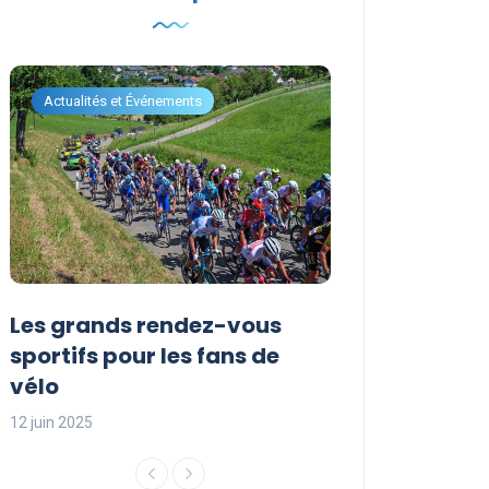
Actualités et Événements
Actualités et Évén
Les grands rendez-vous
Les événemen
sportifs pour les fans de
incontournabl
vélo
saison sporti
12 juin 2025
12 juin 2025