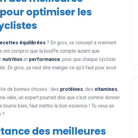
 pour optimiser les
clistes
recettes équilibrées
? En gros, ce concept a vraiment
tes ont compris que la bouffe compte autant que
er
nutrition
et
performance
, pour que chaque cycliste
e. En gros, ça veut dire manger ce qu’il faut pour avoir
plis de bonnes choses : des
protéines
, des
vitamines
,
 une idée, un expert pourrait dire que c’est comme donner
ça tourne bien, faut mettre le bon essence ! Tu veux en
e
?
rtance des meilleures