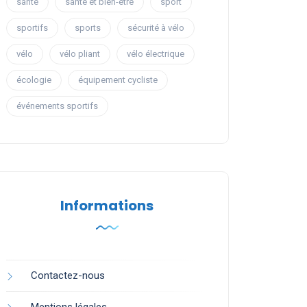
santé
santé et bien-être
sport
sportifs
sports
sécurité à vélo
vélo
vélo pliant
vélo électrique
écologie
équipement cycliste
événements sportifs
Informations
Contactez-nous