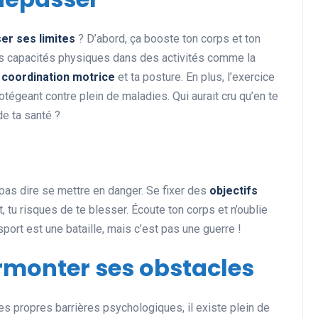
er ses limites
? D’abord, ça booste ton corps et ton
es capacités physiques dans des activités comme la
Actualités et Événements
a
coordination motrice
et ta posture. En plus, l’exercice
otégeant contre plein de maladies. Qui aurait cru qu’en te
de ta santé ?
pas dire se mettre en danger. Se fixer des
objectifs
Les records insolites et
ort, tu risques de te blesser. Écoute ton corps et n’oublie
surprenants en cyclisme et
 sport est une bataille, mais c’est pas une guerre !
dans le monde du sport
rmonter ses obstacles
11 juin 2025
tes propres barrières psychologiques, il existe plein de