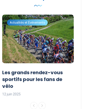
Actualités et Événements
Actualités et Évén
Les grands rendez-vous
Les événemen
sportifs pour les fans de
incontournabl
vélo
saison sporti
12 juin 2025
12 juin 2025