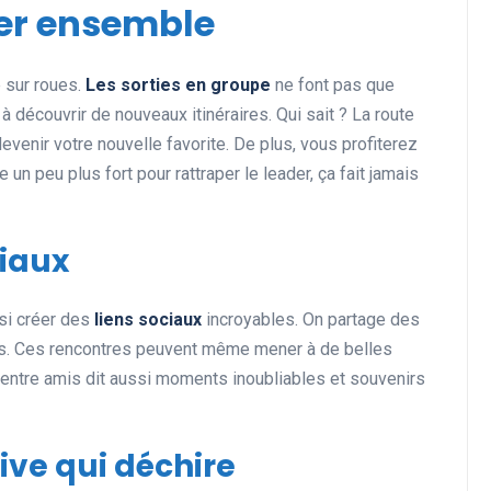
ler ensemble
 sur roues.
Les sorties en groupe
ne font pas que
Actualités et Événements
à découvrir de nouveaux itinéraires. Qui sait ? La route
evenir votre nouvelle favorite. De plus, vous profiterez
un peu plus fort pour rattraper le leader, ça fait jamais
ciaux
ssi créer des
liens sociaux
incroyables. On partage des
Les records insolites et
ts. Ces rencontres peuvent même mener à de belles
surprenants en cyclisme et
e entre amis dit aussi moments inoubliables et souvenirs
dans le monde du sport
11 juin 2025
ive qui déchire