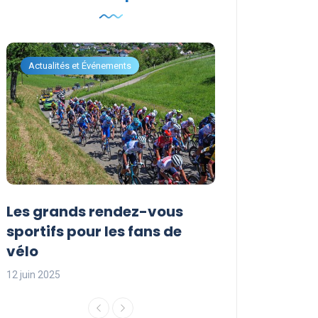
Actualités et Événements
Actualités et Évén
Les grands rendez-vous
Les événemen
sportifs pour les fans de
incontournabl
vélo
saison sporti
12 juin 2025
12 juin 2025