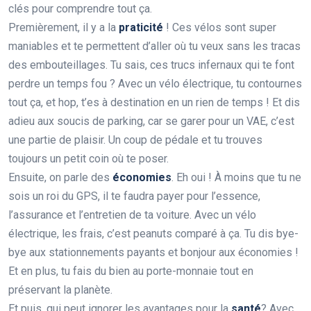
clés pour comprendre tout ça.
Premièrement, il y a la
praticité
! Ces vélos sont super
maniables et te permettent d’aller où tu veux sans les tracas
des embouteillages. Tu sais, ces trucs infernaux qui te font
perdre un temps fou ? Avec un vélo électrique, tu contournes
tout ça, et hop, t’es à destination en un rien de temps ! Et dis
adieu aux soucis de parking, car se garer pour un VAE, c’est
une partie de plaisir. Un coup de pédale et tu trouves
toujours un petit coin où te poser.
Ensuite, on parle des
économies
. Eh oui ! À moins que tu ne
sois un roi du GPS, il te faudra payer pour l’essence,
l’assurance et l’entretien de ta voiture. Avec un vélo
électrique, les frais, c’est peanuts comparé à ça. Tu dis bye-
bye aux stationnements payants et bonjour aux économies !
Et en plus, tu fais du bien au porte-monnaie tout en
préservant la planète.
Et puis, qui peut ignorer les avantages pour la
santé
? Avec