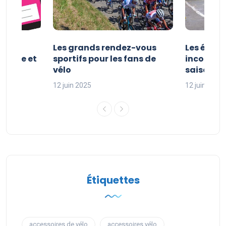
es et
Les grands rendez-vous
Les évén
clisme et
sportifs pour les fans de
incontour
sport
vélo
saison sp
12 juin 2025
12 juin 2025
Étiquettes
accessoires de vélo
accessoires vélo