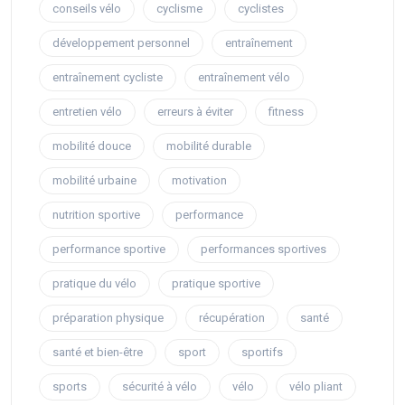
conseils vélo
cyclisme
cyclistes
développement personnel
entraînement
entraînement cycliste
entraînement vélo
entretien vélo
erreurs à éviter
fitness
mobilité douce
mobilité durable
mobilité urbaine
motivation
nutrition sportive
performance
performance sportive
performances sportives
pratique du vélo
pratique sportive
préparation physique
récupération
santé
santé et bien-être
sport
sportifs
sports
sécurité à vélo
vélo
vélo pliant