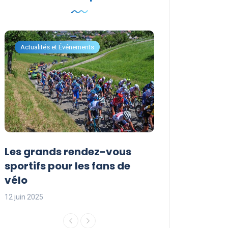
Actualités et Événements
Actualités et Évén
Les grands rendez-vous
Les événemen
sportifs pour les fans de
incontournabl
vélo
saison sporti
12 juin 2025
12 juin 2025