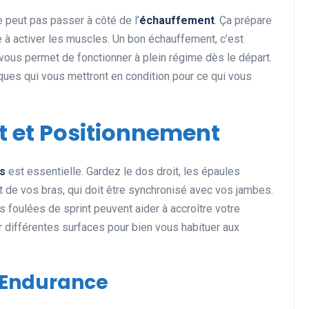
e peut pas passer à côté de l’
échauffement
. Ça prépare
de à activer les muscles. Un bon échauffement, c’est
vous permet de fonctionner à plein régime dès le départ.
Actualités et Événements
ues qui vous mettront en condition pour ce qui vous
t et Positionnement
ps
est essentielle. Gardez le dos droit, les épaules
de vos bras, qui doit être synchronisé avec vos jambes.
Les records insolites et
foulées de sprint peuvent aider à accroître votre
surprenants en cyclisme et
ur différentes surfaces pour bien vous habituer aux
dans le monde du sport
11 juin 2025
t Endurance