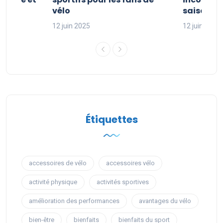
sport
vélo
saison sp
12 juin 2025
12 juin 2025
Étiquettes
accessoires de vélo
accessoires vélo
activité physique
activités sportives
amélioration des performances
avantages du vélo
bien-être
bienfaits
bienfaits du sport