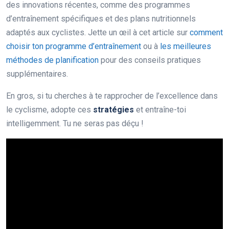
des innovations récentes, comme des programmes
d’entraînement spécifiques et des plans nutritionnels
adaptés aux cyclistes. Jette un œil à cet article sur
comment
choisir ton programme d’entraînement
ou à
les meilleures
méthodes de planification
pour des conseils pratiques
supplémentaires.
En gros, si tu cherches à te rapprocher de l’excellence dans
le cyclisme, adopte ces
stratégies
et entraîne-toi
intelligemment. Tu ne seras pas déçu !