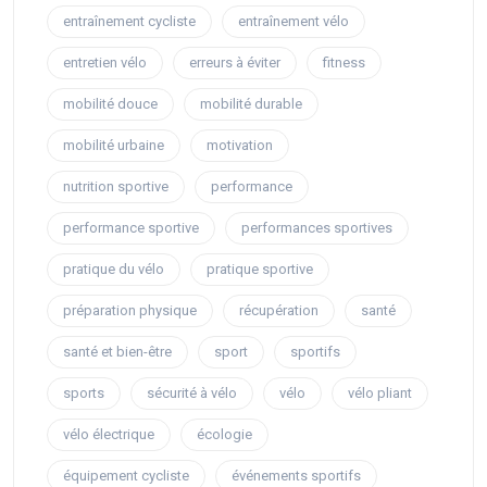
entraînement cycliste
entraînement vélo
entretien vélo
erreurs à éviter
fitness
mobilité douce
mobilité durable
mobilité urbaine
motivation
nutrition sportive
performance
performance sportive
performances sportives
pratique du vélo
pratique sportive
préparation physique
récupération
santé
santé et bien-être
sport
sportifs
sports
sécurité à vélo
vélo
vélo pliant
vélo électrique
écologie
équipement cycliste
événements sportifs