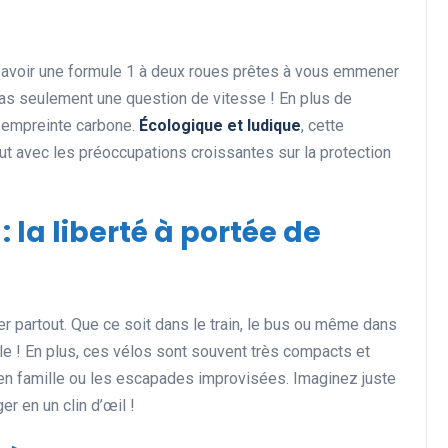
 avoir une formule 1 à deux roues prêtes à vous emmener
Actualités et Événements
as seulement une question de vitesse ! En plus de
e empreinte carbone.
Écologique et ludique
, cette
ut avec les préoccupations croissantes sur la protection
: la liberté à portée de
Les records insolites et
surprenants en cyclisme et
er partout. Que ce soit dans le train, le bus ou même dans
dans le monde du sport
yable ! En plus, ces vélos sont souvent très compacts et
 en famille ou les escapades improvisées. Imaginez juste
11 juin 2025
ger en un clin d’œil !