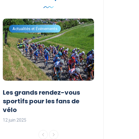
Actualités et Événements
Actualités et Évén
Les grands rendez-vous
Les événemen
sportifs pour les fans de
incontournabl
vélo
saison sporti
12 juin 2025
12 juin 2025