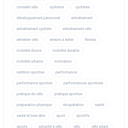
conseils vélo
cyclisme
cyclistes
développement personnel
entraînement
entraînement cycliste
entraînement vélo
entretien vélo
erreurs à éviter
fitness
mobilité douce
mobilité durable
mobilité urbaine
motivation
nutrition sportive
performance
performance sportive
performances sportives
pratique du vélo
pratique sportive
préparation physique
récupération
santé
santé et bien-être
sport
sportifs
sports
sécurité à vélo
vélo
vélo pliant