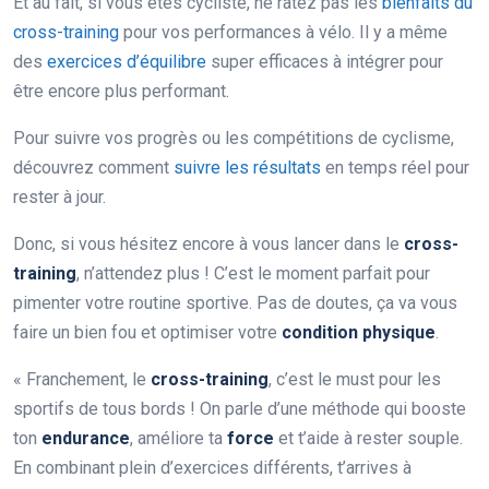
Et au fait, si vous êtes cycliste, ne ratez pas les
bienfaits du
cross-training
pour vos performances à vélo. Il y a même
des
exercices d’équilibre
super efficaces à intégrer pour
être encore plus performant.
Pour suivre vos progrès ou les compétitions de cyclisme,
découvrez comment
suivre les résultats
en temps réel pour
rester à jour.
Donc, si vous hésitez encore à vous lancer dans le
cross-
training
, n’attendez plus ! C’est le moment parfait pour
pimenter votre routine sportive. Pas de doutes, ça va vous
faire un bien fou et optimiser votre
condition physique
.
« Franchement, le
cross-training
, c’est le must pour les
sportifs de tous bords ! On parle d’une méthode qui booste
ton
endurance
, améliore ta
force
et t’aide à rester souple.
En combinant plein d’exercices différents, t’arrives à