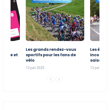
es et
Les grands rendez-vous
Les évén
clisme et
sportifs pour les fans de
incontour
sport
vélo
saison sp
12 juin 2025
12 juin 2025