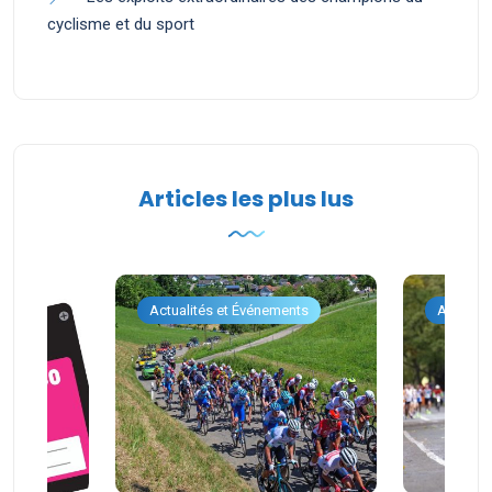
cyclisme et du sport
Articles les plus lus
ents
Actualités et Événements
Actualit