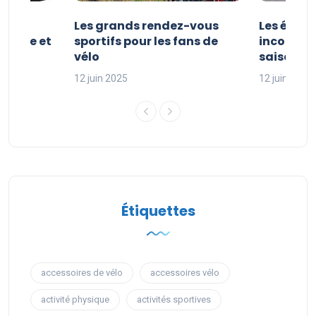
es et
Les grands rendez-vous
Les évén
clisme et
sportifs pour les fans de
incontour
sport
vélo
saison sp
12 juin 2025
12 juin 2025
Étiquettes
accessoires de vélo
accessoires vélo
activité physique
activités sportives