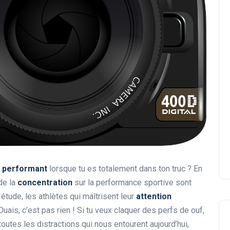
e
performant
lorsque tu es totalement dans ton truc ? En
 de la
concentration
sur la performance sportive sont
étude, les athlètes qui maîtrisent leur
attention
ais, c’est pas rien ! Si tu veux claquer des perfs de ouf,
 toutes les distractions qui nous entourent aujourd’hui,