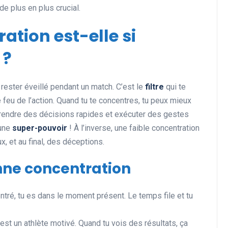
e plus en plus crucial.
ation est-elle si
Actualités et Événements
 ?
 rester éveillé pendant un match. C’est le
filtre
qui te
 feu de l’action. Quand tu te concentres, tu peux mieux
endre des décisions rapides et exécuter des gestes
 une
super-pouvoir
! À l’inverse, une faible concentration
, et au final, des déceptions.
Les records insolites et
nne concentration
surprenants en cyclisme et
dans le monde du sport
ntré, tu es dans le moment présent. Le temps file et tu
11 juin 2025
est un athlète motivé. Quand tu vois des résultats, ça