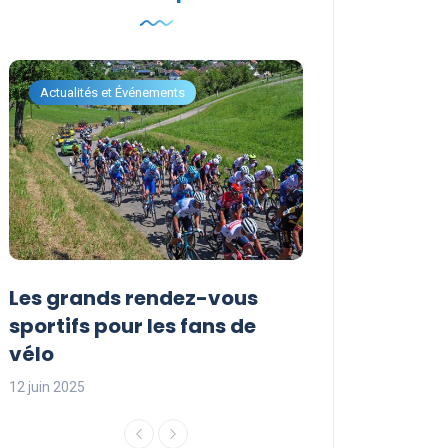
Actualités et Événements
Actualités et Évén
Les grands rendez-vous
Les événemen
sportifs pour les fans de
incontournabl
vélo
saison sporti
12 juin 2025
12 juin 2025