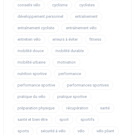
conseils vélo
cyclisme
cyclistes
développement personnel
entraînement
entraînement cycliste
entraînement vélo
entretien vélo
erreurs à éviter
fitness
mobilité douce
mobilité durable
mobilité urbaine
motivation
nutrition sportive
performance
performance sportive
performances sportives
pratique du vélo
pratique sportive
préparation physique
récupération
santé
santé et bien-être
sport
sportifs
sports
sécurité à vélo
vélo
vélo pliant