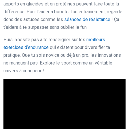
apports en glucides et en protéines peuvent faire toute la
différence. Pour t’aider à booster ton entraînement, regarde
donc des astuces comme les
séances de résistance
! Ça
t’aidera à te surpasser sans oublier le fun.
Puis, n’hésite pas à te renseigner sur les
meilleurs
exercices d’endurance
qui existent pour diversifier ta
pratique. Que tu sois novice ou déjà un pro, les innovations
ne manquent pas. Explore le sport comme un véritable
univers à conquérir !